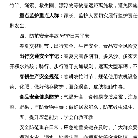
竹竿、绳索、救生圈、漂浮物等物品远距离施救，避免因施
重点监护重点人群：
家长、监护人要切实履行监护责任
剧发生。
四、防范安全事故
守护日常平安
春夏交替时节，出行安全、生产安全、食品安全风险交
出行交通安全牢记：
春夏交替多阴雨、多风沙、多雾天
开积水路段；骑行、步行遵守交通规则，远离大型车辆，不
春耕生产安全规范：
春耕农忙时节，规范使用农机设备
药、化肥，做好储存防护，避免误食、皮肤接触中毒。
食品安全健康防护：
气温升高，食物易变质发霉，注意
菜、野果，严防食物中毒；做好居家消杀，防范蚊虫滋生、
五、提升应急能力
，
学会自救互救
安全防范重在日常，应急处置关键在及时。广大群众要
遇到火灾、溺水、地质灾害、交通事故等突发险情，第