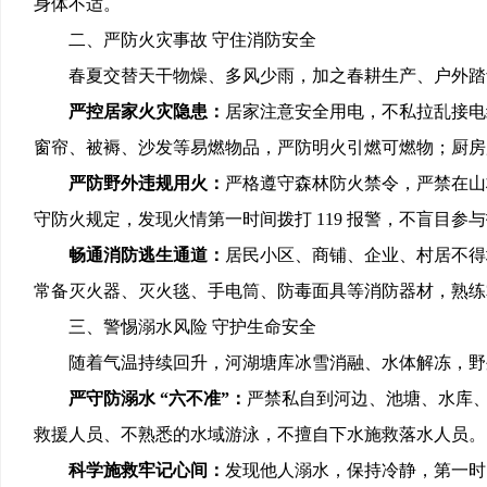
身体不适。
二、严防火灾事故
守住消防安全
春夏交替天干物燥、多风少雨，加之春耕生产、户外踏
严控居家火灾隐患：
居家注意安全用电，不私拉乱接电
窗帘、被褥、沙发等易燃物品，严防明火引燃可燃物；厨房
严防野外违规用火：
严格遵守森林防火禁令，严禁在山
守防火规定，发现火情第一时间拨打
119 报警，不盲目参
畅通消防逃生通道：
居民小区、商铺、企业、村居不得
常备灭火器、灭火毯、手电筒、防毒面具等消防器材，熟练
三、警惕溺水风险
守护生命安全
随着气温持续回升，河湖塘库冰雪消融、水体解冻，野
严守防溺水
“六不准”：
严禁私自到河边、池塘、水库
救援人员、不熟悉的水域游泳，不擅自下水施救落水人员。
科学施救牢记心间：
发现他人溺水，保持冷静，第一时