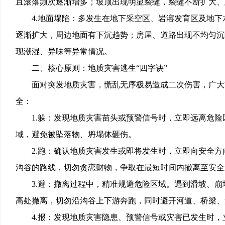
且滚落频次逐渐增多；坡顶出现明显裂缝，裂缝不断扩大、
4.地面塌陷：多发生在地下采空区、岩溶发育区及地
逐渐扩大，周边地面有下沉趋势；房屋、道路出现不均匀沉
现潮湿、异味等异常情况。
二、核心原则：地质灾害逃生
“四字诀”
面对突发地质灾害，慌乱无序极易造成二次伤害，广大
全：
1.躲：发现地质灾害苗头或预警信号时，立即远离危
域，避免被坠落物、坍塌体砸伤。
2.跑：确认地质灾害发生或即将发生时，立即向安全
沟谷的路线，切勿贪恋财物，争取在最短时间内撤离至安全
3.避：撤离过程中，精准规避危险区域。遇到滑坡、
高处撤离，切勿沿沟谷上下游奔跑，同时避开河道、桥梁、
4.报：发现地质灾害隐患、预警信号或灾害已发生时